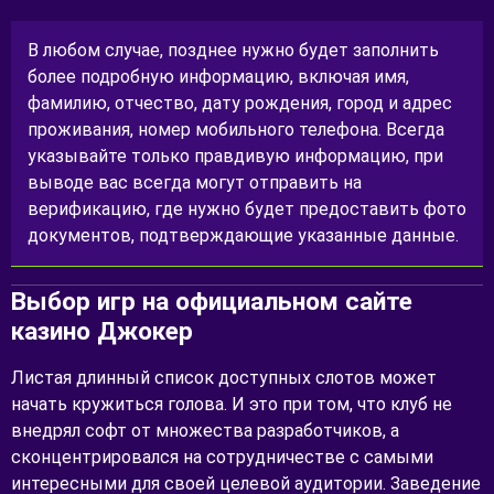
В любом случае, позднее нужно будет заполнить
более подробную информацию, включая имя,
фамилию, отчество, дату рождения, город и адрес
проживания, номер мобильного телефона. Всегда
указывайте только правдивую информацию, при
выводе вас всегда могут отправить на
верификацию, где нужно будет предоставить фото
документов, подтверждающие указанные данные.
Выбор игр на официальном сайте
казино Джокер
Листая длинный список доступных слотов может
начать кружиться голова. И это при том, что клуб не
внедрял софт от множества разработчиков, а
сконцентрировался на сотрудничестве с самыми
интересными для своей целевой аудитории. Заведение