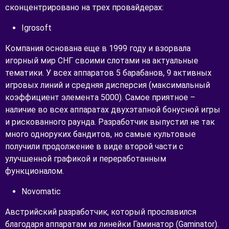
сконцентрировано на трех провайдерах:
Igrosoft
Компания основана еще в 1999 году и взорвала
игорный мир СНГ своими слотами на актуальные
тематики. У всех аппаратов 5 барабанов, 9 активных
игровых линий и средняя дисперсия (максимальный
коэффициент элемента 5000). Самое приятное –
наличие во всех аппаратах двухэтапной бонусной игры
и рискованного раунда. Разработчик выпустил не так
много одноруких бандитов, но самые культовые
получили продолжение в виде второй части с
улучшенной графикой и переработанным
функционалом.
Novomatic
Австрийский разработчик, который прославился
благодаря аппаратам из линейки Гаминатор (Gaminator).