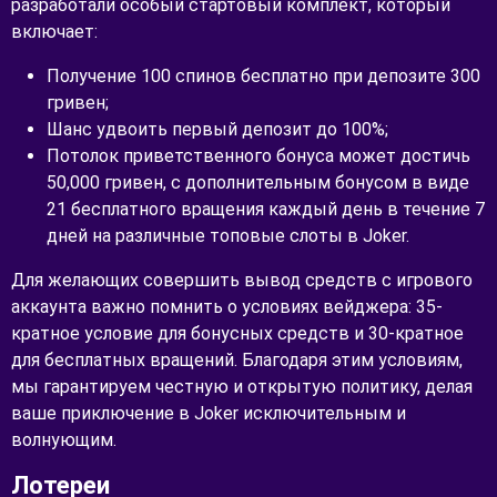
разработали особый стартовый комплект, который
включает:
Получение 100 спинов бесплатно при депозите 300
гривен;
Шанс удвоить первый депозит до 100%;
Потолок приветственного бонуса может достичь
50,000 гривен, с дополнительным бонусом в виде
21 бесплатного вращения каждый день в течение 7
дней на различные топовые слоты в Joker.
Для желающих совершить вывод средств с игрового
аккаунта важно помнить о условиях вейджера: 35-
кратное условие для бонусных средств и 30-кратное
для бесплатных вращений. Благодаря этим условиям,
мы гарантируем честную и открытую политику, делая
ваше приключение в Joker исключительным и
волнующим.
Лотереи