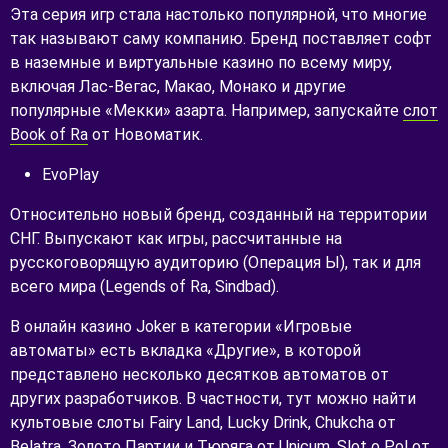
Эта серия игр стала настолько популярной, что многие
так называют саму компанию. Бренд поставляет софт
в наземные и виртуальные казино по всему миру,
включая Лас-Вегас, Макао, Монако и другие
популярные «Мекки» азарта. Например, запускайте
слот
Book of Ra
от Новоматик.
EvoPlay
Относительно новый бренд, созданный на территории
СНГ. Выпускают как игры, рассчитанные на
русскоговорящую аудиторию (Операция Ы), так и для
всего мира (Legends of Ra, Sindbad).
В онлайн казино Joker в категории «Игровые
автоматы» есть вкладка «Другие», в которой
представлено несколько десятков автоматов от
других разработчиков. В частности, тут можно найти
культовые слоты Fairy Land, Lucky Drink, Chukcha от
Belatra, Золото Партии и Тюряга от Unicum, Slot o Pol от