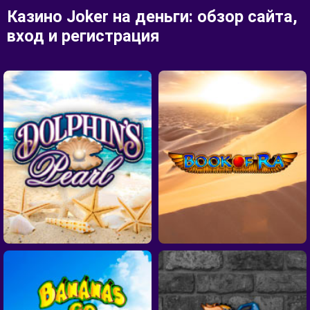
Казино Joker на деньги: обзор сайта,
вход и регистрация